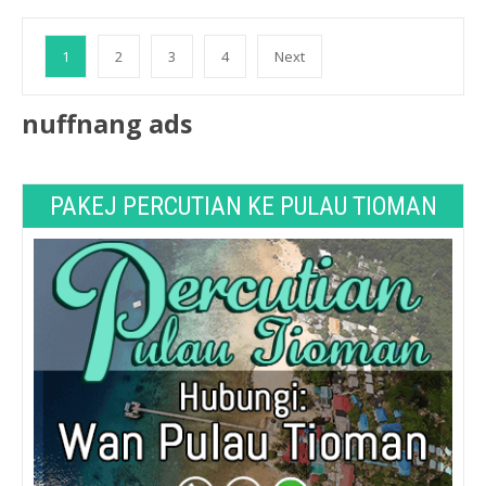
1
2
3
4
Next
nuffnang ads
PAKEJ PERCUTIAN KE PULAU TIOMAN